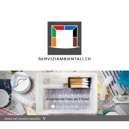
Previous
Nex
entra nel nostro mondo
V